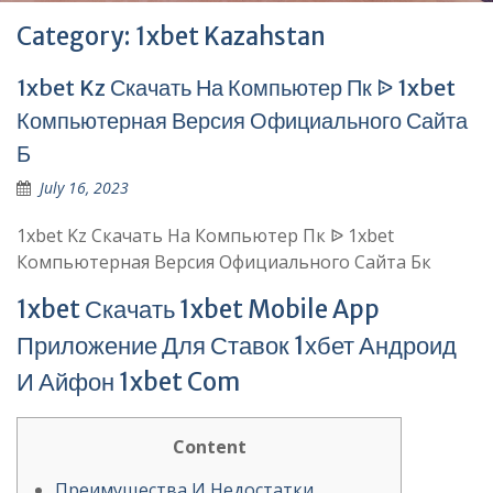
Category:
1xbet Kazahstan
1xbet Kz Скачать На Компьютер Пк ᐉ 1xbet
Компьютерная Версия Официального Сайта
Б
July 16, 2023
1xbet Kz Скачать На Компьютер Пк ᐉ 1xbet
Компьютерная Версия Официального Сайта Бк
1xbet Скачать 1xbet Mobile App
Приложение Для Ставок 1хбет Андроид
И Айфон 1xbet Com
Content
Преимущества И Недостатки