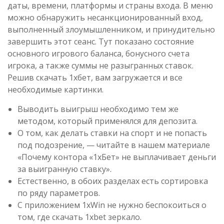
даты, времени, платформы и страны входа. В меню
можно обнаружить несанкционированный вход,
выполненный злоумышленником, и принудительно
завершить этот сеанс. Тут показано состояние
основного игрового баланса, бонусного счета
игрока, а также суммы не разыгранных ставок.
Решив скачать 1хбет, вам загружается и все
необходимые картинки.
Выводить выигрыш необходимо тем же
методом, который применялся для депозита.
О том, как делать ставки на спорт и не попасть
под подозрение, — читайте в нашем материале
«Почему контора «1хБет» не выплачивает деньги
за выигранную ставку».
Естественно, в обоих разделах есть сортировка
по ряду параметров.
С приложением 1хWin не нужно беспокоиться о
том, где скачать 1xbet зеркало.