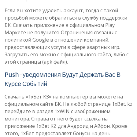
Если вы хотите удалить аккаунт, тогда с такой
просьбой можете обратиться в службу поддержки
БК. Скачать приложение в официальном Play
Маркете не получится. Ограничения связаны с
политикой Google в отношении компаний,
предоставляющих услуги в сфере азартных игр.
Загрузить его можно с официального сайта, либо с
этой страницы (apk файл).
Push-уведомления Будут Держать Вас В
Курсе Событий
Cкачать «1хБет КЗ» на компьютер вы можете на
официальном сайте БК. На любой странице 1xBet. kz
перейдите в раздел 1xWIN с изображением
монитора. Справа от него будет ссылка на
приложение 1xBet KZ для Андроид и Айфон. Кроме
этого, 1хБет предоставляет бонусы на день