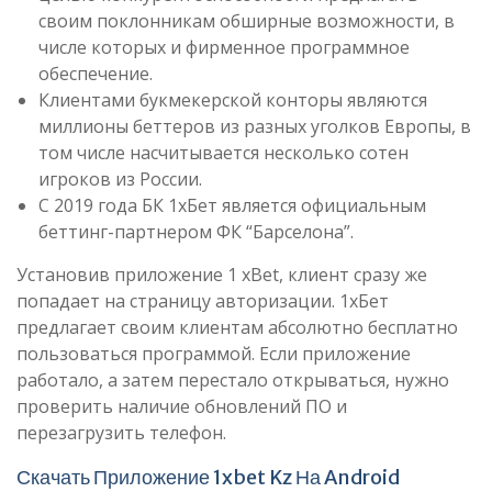
своим поклонникам обширные возможности, в
числе которых и фирменное программное
обеспечение.
Клиентами букмекерской конторы являются
миллионы беттеров из разных уголков Европы, в
том числе насчитывается несколько сотен
игроков из России.
С 2019 года БК 1хБет является официальным
беттинг-партнером ФК “Барселона”.
Установив приложение 1 xBet, клиент сразу же
попадает на страницу авторизации. 1хБет
предлагает своим клиентам абсолютно бесплатно
пользоваться программой. Если приложение
работало, а затем перестало открываться, нужно
проверить наличие обновлений ПО и
перезагрузить телефон.
Скачать Приложение 1xbet Kz На Android