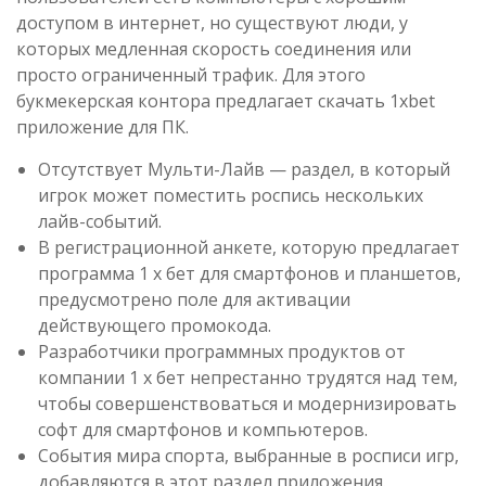
доступом в интернет, но существуют люди, у
которых медленная скорость соединения или
просто ограниченный трафик. Для этого
букмекерская контора предлагает скачать 1xbet
приложение для ПК.
Отсутствует Мульти-Лайв — раздел, в который
игрок может поместить роспись нескольких
лайв-событий.
В регистрационной анкете, которую предлагает
программа 1 х бет для смартфонов и планшетов,
предусмотрено поле для активации
действующего промокода.
Разработчики программных продуктов от
компании 1 х бет непрестанно трудятся над тем,
чтобы совершенствоваться и модернизировать
софт для смартфонов и компьютеров.
События мира спорта, выбранные в росписи игр,
добавляются в этот раздел приложения.