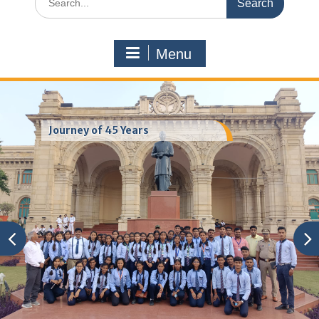
for:
Menu
Journey of 45 Years