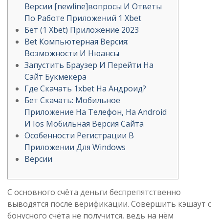
Версии [newline]вопросы И Ответы
По Работе Приложений 1 Xbet
Бет (1 Xbet) Приложение 2023
Bet Компьютерная Версия:
Возможности И Нюансы
Запустить Браузер И Перейти На
Сайт Букмекера
Где Скачать 1xbet На Андроид?
Бет Скачать: Мобильное
Приложение На Телефон, На Android
И Ios Мобильная Версия Сайта
Особенности Регистрации В
Приложении Для Windows
Версии
С основного счёта деньги беспрепятственно
выводятся после верификации. Совершить кэшаут с
бонусного счёта не получится, ведь на нём