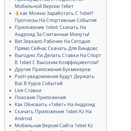
Мобильной Версии 1xбет
как Можно Заработать С 1xbet?
Прогнозы На Спортивные События
Приложение 1xbet: Скачать На
Андроид За Считанные Минуты!
Bet Зеркало Рабочее На Сегодня:
Прямо Сейчас Скачать Для Виндовс
Выгодно Ли Делать Ставки На Спорт
В 1xbet С Высоким Коэффициентом?
Другие Приложения Букмекеров
Push-уведомления Будут Держать
Вас В Курсе Событий
Live Ставки
Похожие Приложения
Как Обновить «1хбет» На Андроид
Скачать Приложение 1xbet Kz На
Android
Мобильная Версия Сайта 1xbet Kz