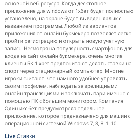
основной веб-ресусра. Когда десктопное
приложение для windows от 1хбет будет полностью
установлено, на экране будет выведен ярлык с
названием программы. Любой из вариантов
приложения от онлайн букмекера позволяет легко
пройти регистрацию и открыть новую учетную
запись. Несмотря на популярность смартфонов для
входа на сайт онлайн букмекера, очень многие
клиенты БК 1 xbet предпочитают делать ставки на
спорт через стационарный компьютер. Многие
игроки считают, что намного удобнее управлять
своим профилем, наблюдать за зрелищными
онлайн трансляциями и заключать пари именно с
помощью ПК с большим монитором. Компания
Один икс бет предусмотрела отдельное
приложение, которое предназначено для машин с
операционной системой Windows 7, 8, 8. 1, 10.
Live Ставки