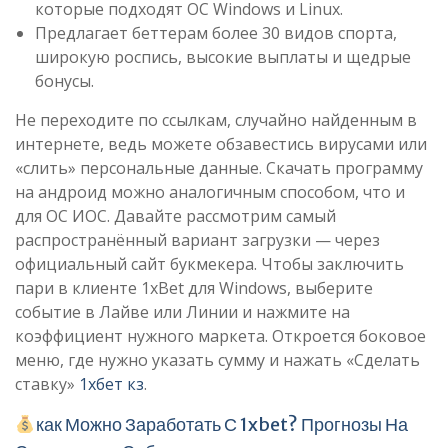
которые подходят ОС Windows и Linux.
Предлагает беттерам более 30 видов спорта,
широкую роспись, высокие выплаты и щедрые
бонусы.
Не переходите по ссылкам, случайно найденным в
интернете, ведь можете обзавестись вирусами или
«слить» персональные данные. Скачать программу
на андроид можно аналогичным способом, что и
для ОС ИОС. Давайте рассмотрим самый
распространённый вариант загрузки — через
официальный сайт букмекера. Чтобы заключить
пари в клиенте 1xBet для Windows, выберите
событие в Лайве или Линии и нажмите на
коэффициент нужного маркета. Откроется боковое
меню, где нужно указать сумму и нажать «Сделать
ставку»
1хбет кз
.
как Можно Заработать С 1xbet? Прогнозы На