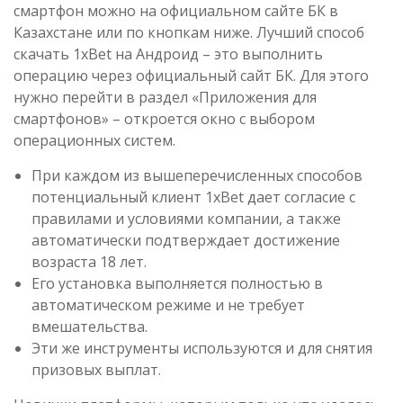
смартфон можно на официальном сайте БК в
Казахстане или по кнопкам ниже. Лучший способ
скачать 1xBet на Андроид – это выполнить
операцию через официальный сайт БК. Для этого
нужно перейти в раздел «Приложения для
смартфонов» – откроется окно с выбором
операционных систем.
При каждом из вышеперечисленных способов
потенциальный клиент 1xBet дает согласие с
правилами и условиями компании, а также
автоматически подтверждает достижение
возраста 18 лет.
Его установка выполняется полностью в
автоматическом режиме и не требует
вмешательства.
Эти же инструменты используются и для снятия
призовых выплат.