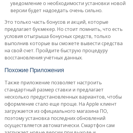
уведомление о необходимости установки новой
версии будет надоедать очень сильно.
Это только часть бонусов и акций, которые
предлагает букмекер. Но стоит помнить, что есть
условия отыгрыша бонусных средств, только
выполнив которые вы сможете вывести средства
на свой счет. Пройдите быструю процедуру
восстановления учётных данных.
Похожие Приложения
Также приложение позволяет настроить
стандартный размер ставки и предлагает
несколько предустановленных вариантов, чтобы
оформление стало еще проще. На Apple клиент
загружается из официального магазина ПО,
поэтому установка последних обновлений
осуществляется автоматически. Смартфон сам
загружает новые версии при выходе и