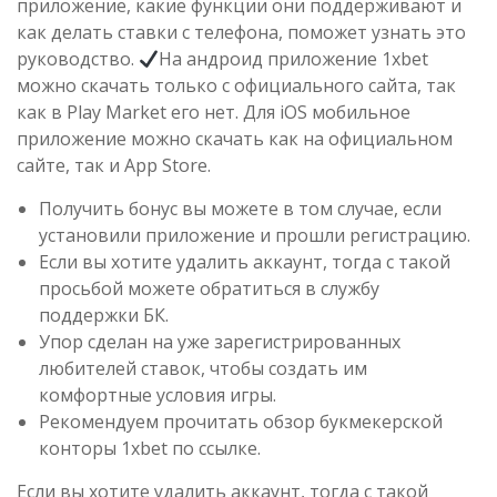
приложение, какие функции они поддерживают и
как делать ставки с телефона, поможет узнать это
руководство.
На андроид приложение 1xbet
можно скачать только с официального сайта, так
как в Play Market его нет. Для iOS мобильное
приложение можно скачать как на официальном
сайте, так и App Store.
Получить бонус вы можете в том случае, если
установили приложение и прошли регистрацию.
Если вы хотите удалить аккаунт, тогда с такой
просьбой можете обратиться в службу
поддержки БК.
Упор сделан на уже зарегистрированных
любителей ставок, чтобы создать им
комфортные условия игры.
Рекомендуем прочитать обзор букмекерской
конторы 1xbet по ссылке.
Если вы хотите удалить аккаунт, тогда с такой