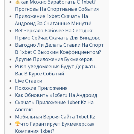
как Можно Заработать С 1xbet?
Прогнозы На Спортивные События
Приложение 1xbet: Скачать На
Андроид За Считанные Минуты!
Bet Зеркало Рабочее На Сегодня:
Прямо Сейчас Скачать Для Виндовс
Выгодно Ли Делать Ставки На Спорт
В 1xbet С Высоким Коэффициентом?
Другие Приложения Букмекеров
Push-уведомления Будут Держать
Вас В Курсе Событий
Live Ставки
Похожие Приложения
Как Обновить «1хбет» На Андроид
Скачать Приложение 1xbet Kz На
Android
Мобильная Версия Сайта 1xbet Kz
что Гарантирует Букмекерская
Компания 1xbet?