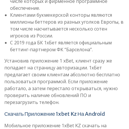
числе которых и фирменное программное
обеспечение.
Клиентами букмекерской конторы являются
миллионы беттеров из разных уголков Европы, в
том числе насчитывается несколько сотен
игроков из России.
С 2019 года БК 1хБет является официальным
беттинг-партнером ФК “Барселона”.
Установив приложение 1 xBet, клиент сразу же
попадает на страницу авторизации. 1хБет
предлагает своим клиентам абсолютно бесплатно
пользоваться программой. Если приложение
работало, а затем перестало открываться, нужно
проверить наличие обновлений ПО и
перезагрузить телефон.
Скачать Приложение 1xbet Kz На Android
Мобильное приложение 1xBet KZ скачать на