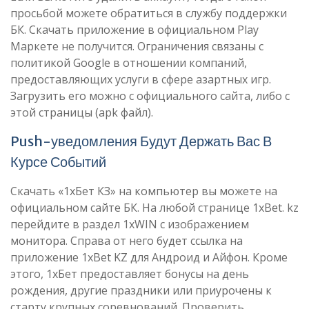
просьбой можете обратиться в службу поддержки
БК. Скачать приложение в официальном Play
Маркете не получится. Ограничения связаны с
политикой Google в отношении компаний,
предоставляющих услуги в сфере азартных игр.
Загрузить его можно с официального сайта, либо с
этой страницы (apk файл).
Push-уведомления Будут Держать Вас В
Курсе Событий
Cкачать «1хБет КЗ» на компьютер вы можете на
официальном сайте БК. На любой странице 1xBet. kz
перейдите в раздел 1xWIN с изображением
монитора. Справа от него будет ссылка на
приложение 1xBet KZ для Андроид и Айфон. Кроме
этого, 1хБет предоставляет бонусы на день
рождения, другие праздники или приурочены к
старту крупных соревнований. Проверить