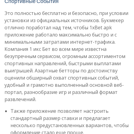
Спортивные События
Это полностью бесплатно и безопасно, при условии
установки из официальных источников. Букмекер
отлично поработал над тем, чтобы 1xBet apk
приложение работало максимально быстро и с
минимальными затратами интернет-трафика.
Компания 1 икс Бет во всем мире известна
безупречным сервисом, огромным ассортиментом
спортивных направлений, быстрыми выплатами
выигрышей. Азартные бетторы по достоинству
оценили обширный охват спортивных событий,
удобный и грамотно выполненный основной веб-
портал, разнообразие игр и различный формат
развлечений.
Также приложение позволяет настроить
стандартный размер ставки и предлагает
несколько предустановленных вариантов, чтобы
оформление стало еще проще.