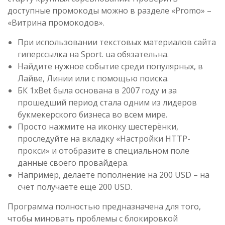
доступные промокоды можно в разделе «Promo» –
«Витрина промокодов».
При использовании текстовых материалов сайта
гиперссылка на Sport. ua обязательна.
Найдите нужное событие среди популярных, в
Лайве, Линии или с помощью поиска.
БК 1xBet была основана в 2007 году и за
прошедший период стала одним из лидеров
букмекерского бизнеса во всем мире.
Просто нажмите на иконку шестерёнки,
проследуйте на вкладку «Настройки HTTP-
прокси» и отобразите в специальном поле
данные своего провайдера.
Например, делаете пополнение на 200 USD – на
счет получаете еще 200 USD.
Программа полностью предназначена для того,
чтобы миновать проблемы с блокировкой