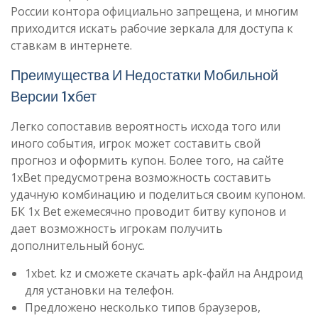
России контора официально запрещена, и многим
приходится искать рабочие зеркала для доступа к
ставкам в интернете.
Преимущества И Недостатки Мобильной
Версии 1xбет
Легко сопоставив вероятность исхода того или
иного события, игрок может составить свой
прогноз и оформить купон. Более того, на сайте
1xBet предусмотрена возможность составить
удачную комбинацию и поделиться своим купоном.
БК 1x Bet ежемесячно проводит битву купонов и
дает возможность игрокам получить
дополнительный бонус.
1xbet. kz и сможете скачать apk-файл на Андроид
для установки на телефон.
Предложено несколько типов браузеров,