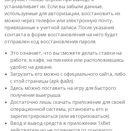
устанавливает их. Если вы забыли данные,
используемые для авторизации, восстановить их
можно через телефон или электронную почту,
привязанные к учетной записи. После указания
контакта в форме восстановления на него будет
отправлен код восстановления пароля.
Это означает, что вы сможете делать ставки на
работе, в кафе, на пикнике или расположившись
удобно на диване.
Загрузить его можно с официального сайта, либо
с этой страницы (apk файл).
Здесь можно поставить на игру для быстрого
получения выигрыша.
Достаточно лишь скачать приложение для своей
операционной системы, установить его и
зарегистрироваться (или авторизоваться).
Ввод и вывод средств в приложении 1xBet
действительно не отличается от основного