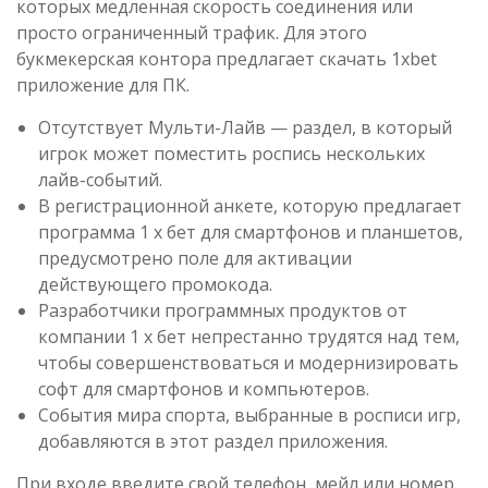
которых медленная скорость соединения или
просто ограниченный трафик. Для этого
букмекерская контора предлагает скачать 1xbet
приложение для ПК.
Отсутствует Мульти-Лайв — раздел, в который
игрок может поместить роспись нескольких
лайв-событий.
В регистрационной анкете, которую предлагает
программа 1 х бет для смартфонов и планшетов,
предусмотрено поле для активации
действующего промокода.
Разработчики программных продуктов от
компании 1 х бет непрестанно трудятся над тем,
чтобы совершенствоваться и модернизировать
софт для смартфонов и компьютеров.
События мира спорта, выбранные в росписи игр,
добавляются в этот раздел приложения.
При входе введите свой телефон, мейл или номер