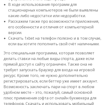
В ходе использования программ для
стационарных компьютеров не были выявлены
какие-либо недостатки или недоработки.
Расскажем также про возможности приложения,
его особенности и отличия от компьютерной
версии.
Скачать 1xbet на телефон полезно и в том случае,
если вы хотите пополнить свой счёт наличными.
Это специальная программа, которая позволяет
делать ставки на любые виды спорта, даже если
прямой доступ к сайту ограничен. Также она не
требует запускать браузер для входа на игровой
ресурс. Кроме того, не нужно дополнительно
регистрироваться, если беттер уже имеет аккаунт.
Возможность заключать пари на спорт в любом
удобном месте – это, пожалуй, самый основной
плюс применения софта от онлайн букмекера для
телефонов. Скачать и использовать мобильный