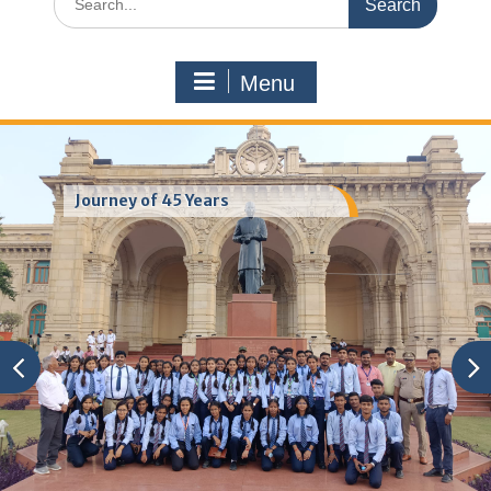
for:
Menu
Journey of 45 Years