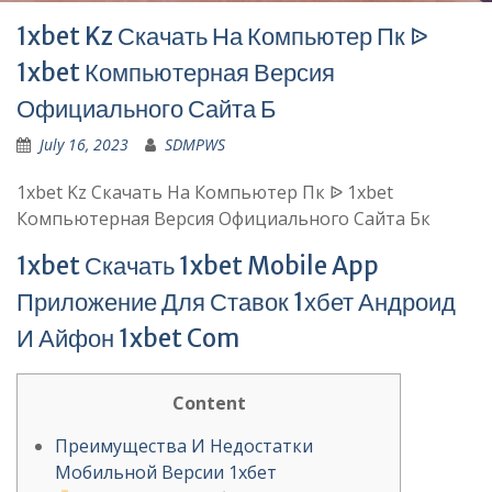
1xbet Kz Скачать На Компьютер Пк ᐉ
1xbet Компьютерная Версия
Официального Сайта Б
July 16, 2023
SDMPWS
1xbet Kz Скачать На Компьютер Пк ᐉ 1xbet
Компьютерная Версия Официального Сайта Бк
1xbet Скачать 1xbet Mobile App
Приложение Для Ставок 1хбет Андроид
И Айфон 1xbet Com
Content
Преимущества И Недостатки
Мобильной Версии 1xбет