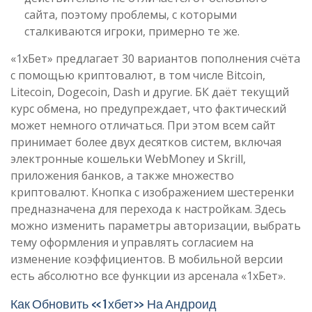
сайта, поэтому проблемы, с которыми
сталкиваются игроки, примерно те же.
«1хБет» предлагает 30 вариантов пополнения счёта
с помощью криптовалют, в том числе Bitcoin,
Litecoin, Dogecoin, Dash и другие. БК даёт текущий
курс обмена, но предупреждает, что фактический
может немного отличаться. При этом всем сайт
принимает более двух десятков систем, включая
электронные кошельки WebMoney и Skrill,
приложения банков, а также множество
криптовалют. Кнопка с изображением шестеренки
предназначена для перехода к настройкам. Здесь
можно изменить параметры авторизации, выбрать
тему оформления и управлять согласием на
изменение коэффициентов. В мобильной версии
есть абсолютно все функции из арсенала «1хБет».
Как Обновить «1хбет» На Андроид