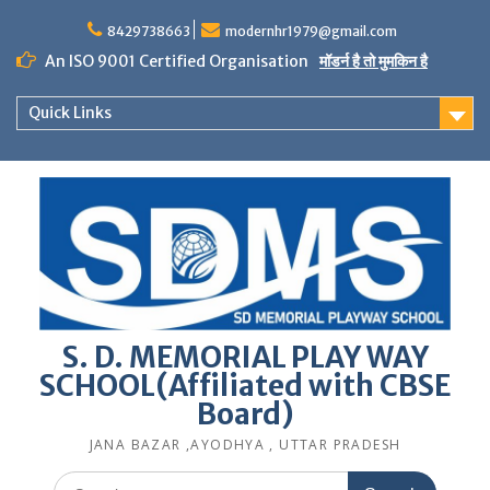
Skip
to
8429738663
modernhr1979@gmail.com
content
An ISO 9001 Certified Organisation
मॉडर्न है तो मुमकिन है
Quick Links
S. D. MEMORIAL PLAY WAY
SCHOOL(Affiliated with CBSE
Board)
JANA BAZAR ,AYODHYA , UTTAR PRADESH
Search