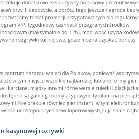
ki oczekuje dodatkowo ekskluzywny bonusowy prezent w wys
ceń przy 1. depozycie, a oprócz tego jeszcze nagroda bez 
st rozważamy temat promocji przygotowanych dla regularny
a program VIP, tygodniowy cashback przegranych środków
lnościowym (maksymalnie do 11%), możliwość użycia kodów
ywane rozgrywki turniejowe, gdzie można uzyskać bonusy
iwe centrum hazardu w sieci dla Polaków, ponieważ asortyme
naleźć w tym miejscu wszelkie najbardziej lubiane formy gier.
 i karciane, między innymi różne wersje ruletki i blackjacka
ie dostępne są gaming roomy z typowymi tytułami na pieniąd
ymi. Nie brakuje również gier instant, w tym elektronicz
to wśród udostępnionych deweloperów występują same najba
um kasynowej rozrywki