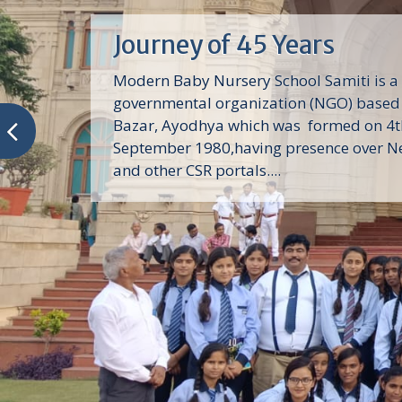
Journey of 45 Years
Modern Baby Nursery School Samiti is a
governmental organization (NGO) based 
Bazar, Ayodhya which was formed on 4t
September 1980,having presence over N
and other CSR portals....