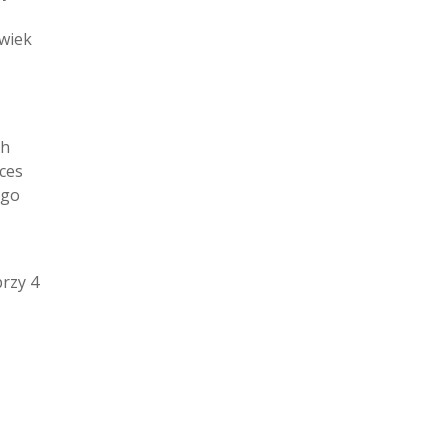
lwiek
ch
ces
ego
przy 4