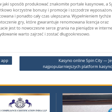
, w jaki sposób produkować znakomite portale kasynowe, a S
ątkowo korzystne bonusy i promocje i szczodrze wyposażon
icowana i ponadto cały czas ulepszana. Wypełnieniem tychże
otoczenie gry, które gwarantuje renomowana licencja oraz
cie jest to nowoczesne serce grania na pieniądze w interne
ydowanie warto zajrzeć i zostać długookresowo.
x app
Kasyno online Spin City — J
najpopularniejszych platform kasyn