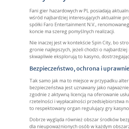
Fani gier hazardowych w PL posiadają aktualni
wśród najbardziej interesujących aktualnie pro
spółki Faro Entertainment N.V., renomowane
koncie ma szereg pomyślnych realizacji.
Nie inaczej jest w kontekście Spin City, bo st
gronie najlepszych, jeżeli chodzi o najbardzi
skwapliwie eksplorują to kasyno, dostrzegają
Bezpieczeństwo, ochrona i uprawni
Tak samo jak ma to miejsce w przypadku alte
bezpieczeństwa jest uznawany jako najważniej
zgodnie z aktywną licencją na oferowanie usł
rzetelności i wypłacalności przedsiębiorstw
to respektowany organ regulujący gry kasynow
Dobrze wygląda również obszar środków bezpi
dla nieupoważnionych osób w każdym obszarze i