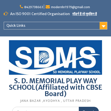
Skip
to
8429738663
modernhr1979@gmail.com
content
An ISO 9001 Certified Organisation
मॉडर्न है तो मुमकिन है
Quick Links
S. D. MEMORIAL PLAY WAY
SCHOOL(Affiliated with CBSE
Board)
JANA BAZAR ,AYODHYA , UTTAR PRADESH
Search