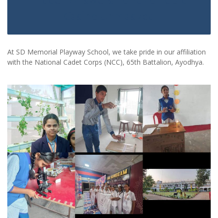
Hidden Answers To Yukon Gold
Casino Unmasked
At SD Memorial Playway School, we take pride in our affiliation
with the National Cadet Corps (NCC), 65th Battalion, Ayodhya.