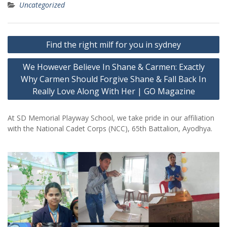
Uncategorized
Post
Find the right milf for you in sydney
navigation
We However Believe In Shane & Carmen: Exactly
Why Carmen Should Forgive Shane & Fall Back In
Really Love Along With Her | GO Magazine
At SD Memorial Playway School, we take pride in our affiliation
with the National Cadet Corps (NCC), 65th Battalion, Ayodhya.