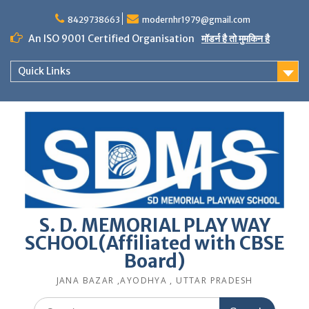
Skip
to
8429738663
modernhr1979@gmail.com
content
An ISO 9001 Certified Organisation
मॉडर्न है तो मुमकिन है
Quick Links
S. D. MEMORIAL PLAY WAY
SCHOOL(Affiliated with CBSE
Board)
JANA BAZAR ,AYODHYA , UTTAR PRADESH
Search