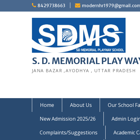
Skip
8429738663
modernhr1979@gmail.co
to
content
S. D. MEMORIAL PLAY WAY
JANA BAZAR ,AYODHYA , UTTAR PRADESH
Home
About Us
Our School Fac
New Admission 2025/26
Admin Logi
Complaints/Suggestions
Academic C