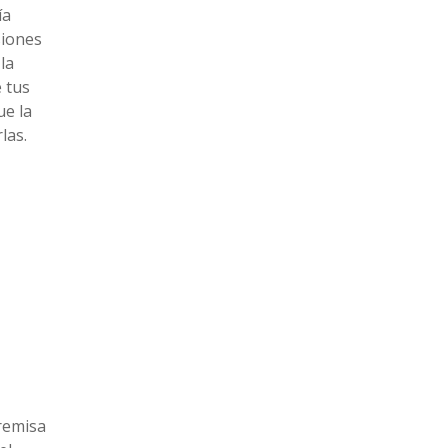
ía
siones
la
e tus
ue la
las.
premisa