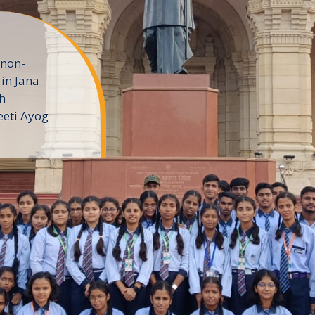
 non-
in Jana
h
eeti Ayog