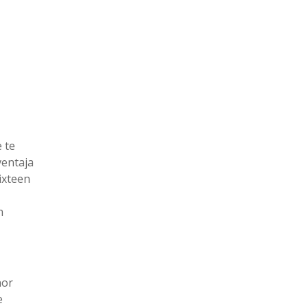
 te
ventaja
ixteen
n
nor
e