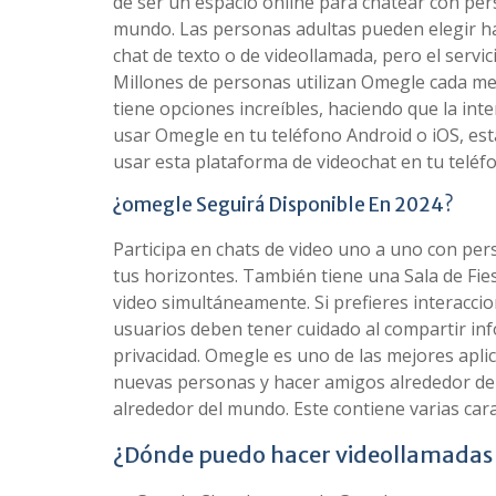
de ser un espacio online para chatear con pers
mundo. Las personas adultas pueden elegir ha
chat de texto o de videollamada, pero el servi
Millones de personas utilizan Omegle cada me
tiene opciones increíbles, haciendo que la in
usar Omegle en tu teléfono Android o iOS, est
usar esta plataforma de videochat en tu teléf
¿omegle Seguirá Disponible En 2024?
Participa en chats de video uno a uno con pe
tus horizontes. También tiene una Sala de Fie
video simultáneamente. Si prefieres interaccio
usuarios deben tener cuidado al compartir inf
privacidad. Omegle es uno de las mejores apli
nuevas personas y hacer amigos alrededor del
alrededor del mundo. Este contiene varias cara
¿Dónde puedo hacer videollamadas 