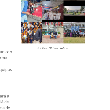
45 Year Old Institution
tan con
orma
equipos
ará a
lá de
rma de