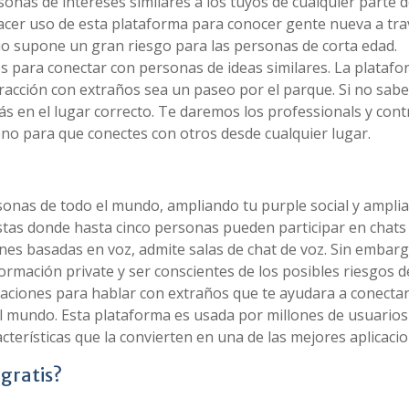
onas de intereses similares a los tuyos de cualquier parte d
cer uso de esta plataforma para conocer gente nueva a tra
cio supone un gran riesgo para las personas de corta edad.
s para conectar con personas de ideas similares. La plataf
teracción con extraños sea un paseo por el parque. Si no sa
ás en el lugar correcto. Te daremos los professionals y cont
ono para que conectes con otros desde cualquier lugar.
rsonas de todo el mundo, ampliando tu purple social y ampli
stas donde hasta cinco personas pueden participar en chats
nes basadas en voz, admite salas de chat de voz. Sin embarg
ormación private y ser conscientes de los posibles riesgos d
caciones para hablar con extraños que te ayudara a conecta
 mundo. Esta plataforma es usada por millones de usuarios
cterísticas que la convierten en una de las mejores aplicacio
gratis?