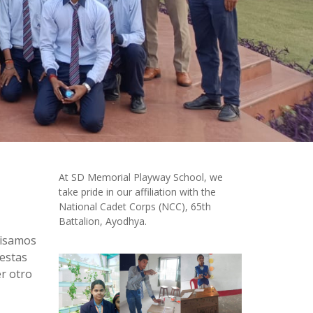
At SD Memorial Playway School, we
take pride in our affiliation with the
National Cadet Corps (NCC), 65th
Battalion, Ayodhya.
evisamos
 estas
er otro