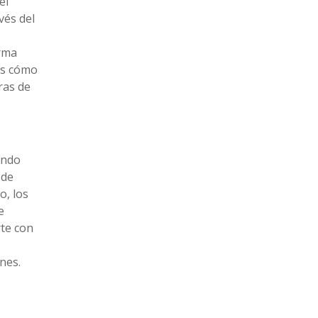
el
vés del
orma
bes cómo
ras de
ando
 de
o, los
e
rte con
nes.