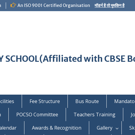
m
An ISO 9001 Certified Organisation
मॉडर्न है तो मुमकिन है
 SCHOOL(Affiliated with CBSE B
ilities
Fee Structure
Bus Route
Mandator
n
POCSO Committee
Teachers Training
J
alendar
Awards & Recognition
Gallery
Sk