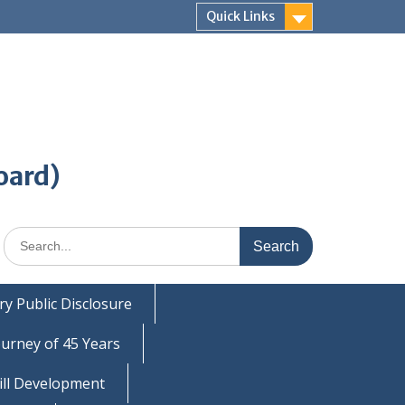
Quick Links
oard)
Search
for:
y Public Disclosure
ourney of 45 Years
ill Development