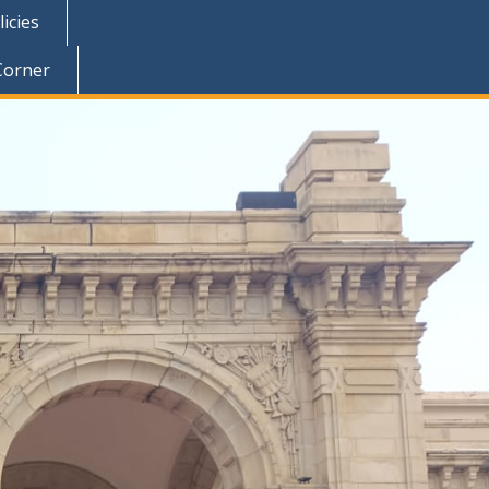
icies
Corner