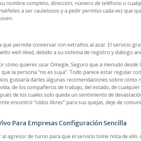
 su nombre completo, dirección, número de teléfono o cualq
Enséñeles a ser cautelosos y a pedir permiso cada vez que qu
nocen.
a que permite conversar con extraños al azar. El servicio gra
lto well-liked, debido a su sistema de registro y diálogo a
elegir cómo quieres usar Omegle. Seguro que a menudo desde 
que la persona “no es suya”. Todo parece estar regular con 
 Nos gustaría darles algunas recomendaciones sobre cómo 
 vida, de los compañeros de trabajo, del estado, de cualquier
ués de los cuales solo queda un sentimiento de devastació
ente encontró “oídos libres” para sus quejas, deje de comun
Vivo Para Empresas Configuración Sencilla
 al agresor de turno para que el servicio tome nota de ello.