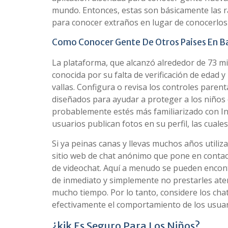
mundo. Entonces, estas son básicamente las ra
para conocer extraños en lugar de conocerlos f
Como Conocer Gente De Otros Paises En 
La plataforma, que alcanzó alrededor de 73 mil
conocida por su falta de verificación de edad
vallas. Configura o revisa los controles parent
diseñados para ayudar a proteger a los niños
probablemente estés más familiarizado con In
usuarios publican fotos en su perfil, las cuale
Si ya peinas canas y llevas muchos años utili
sitio web de chat anónimo que pone en contact
de videochat. Aquí a menudo se pueden encontr
de inmediato y simplemente no prestarles atenc
mucho tiempo. Por lo tanto, considere los cha
efectivamente el comportamiento de los usuar
¿kik Es Seguro Para Los Niños?