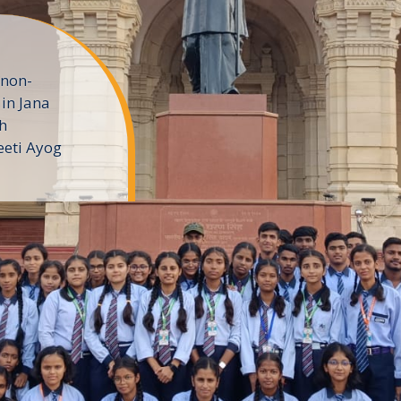
 non-
in Jana
h
eeti Ayog