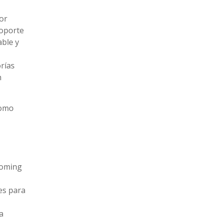
or
soporte
able y
rías
n
como
ooming
es para
a