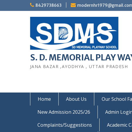
Skip
8429738663
modernhr1979@gmail.co
to
content
S. D. MEMORIAL PLAY WAY
JANA BAZAR ,AYODHYA , UTTAR PRADESH
Home
About Us
Our School Fac
New Admission 2025/26
Admin Logi
Complaints/Suggestions
Academic C