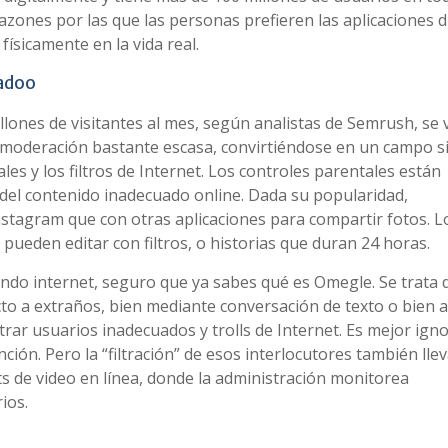
zones por las que las personas prefieren las aplicaciones d
ísicamente en la vida real.
Badoo
lones de visitantes al mes, según analistas de Semrush, se 
 y moderación bastante escasa, convirtiéndose en un campo s
ales y los filtros de Internet. Los controles parentales están
 del contenido inadecuado online. Dada su popularidad,
stagram que con otras aplicaciones para compartir fotos. L
s pueden editar con filtros, o historias que duran 24 horas.
zando internet, seguro que ya sabes qué es Omegle. Se trata 
o a extraños, bien mediante conversación de texto o bien a
ar usuarios inadecuados y trolls de Internet. Es mejor ign
ión. Pero la “filtración” de esos interlocutores también lle
ts de video en línea, donde la administración monitorea
ios.