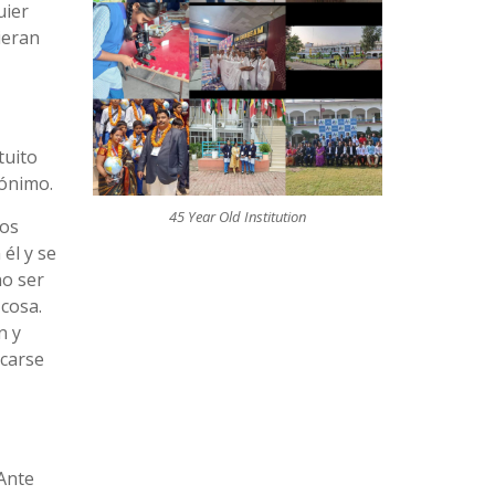
uier
ieran
tuito
nónimo.
45 Year Old Institution
los
él y se
no ser
 cosa.
n y
icarse
 Ante