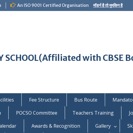
m
An ISO 9001 Certified Organisation
मॉडर्न है तो मुमकिन है
 SCHOOL(Affiliated with CBSE B
ilities
Fee Structure
Bus Route
Mandator
n
POCSO Committee
Teachers Training
J
alendar
Awards & Recognition
Gallery
Sk