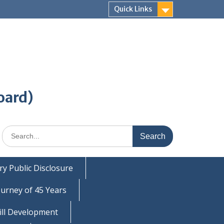
Quick Links
oard)
Search
for:
y Public Disclosure
ourney of 45 Years
ill Development