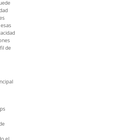
puede
edad
 es
 esas
vacidad
iones
il de
ncipal
e
pps
de
o el