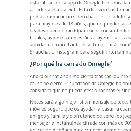
esta situación, la app de Omegle fue retirada
acceder a ella vía web. Esta decisión fue tom
podía compartir un vídeo chat con un adulto y r
para mayores de 18 años, que no pueden acced
edades pueden participar con el consentimient
totales, aspectos que están atrayendo a los 
subidas de tono. Tanto es así que lo más comú
Snapchat o Instagram para seguir intercambi
¿Por qué ha cerrado Omegle?
Ahora el chat anónimo cierra tras casi quinc
causa de cierre. El fundador de Omegle ha an
considera que no puede gestionar más el siti
Necesitará algo mejor si un mensaje de texto t
móviles seguro que os ayudan a pasar la cua
amigos y familia y disfrutando de sencillos j
mensajería instantánea cifrada con más de 90
aplicación diseñada para conocer gente nueva 