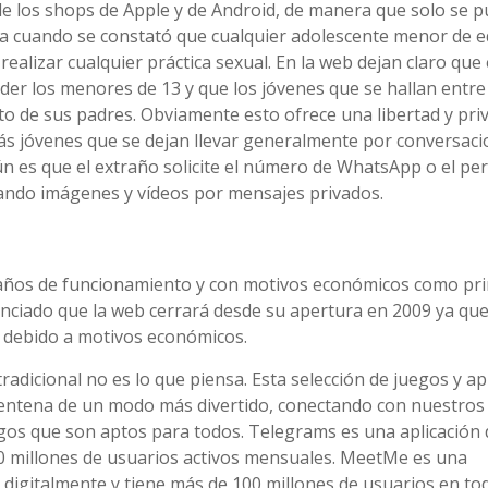
 de los shops de Apple y de Android, de manera que solo se 
ada cuando se constató que cualquier adolescente menor de 
ealizar cualquier práctica sexual. En la web dejan claro que
er los menores de 13 y que los jóvenes que se hallan entre
o de sus padres. Obviamente esto ofrece una libertad y pri
más jóvenes que se dejan llevar generalmente por conversac
n es que el extraño solicite el número de WhatsApp o el perf
ando imágenes y vídeos por mensajes privados.
e años de funcionamiento y con motivos económicos como pri
unciado que la web cerrará desde su apertura en 2009 ya qu
o debido a motivos económicos.
radicional no es lo que piensa. Esta selección de juegos y a
rentena de un modo más divertido, conectando con nuestros
uegos que son aptos para todos. Telegrams es una aplicación 
0 millones de usuarios activos mensuales. MeetMe es una
digitalmente y tiene más de 100 millones de usuarios en tod