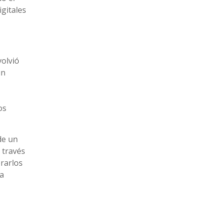
igitales
volvió
in
os
de un
 través
orarlos
va