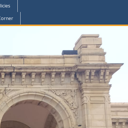
icies
Corner