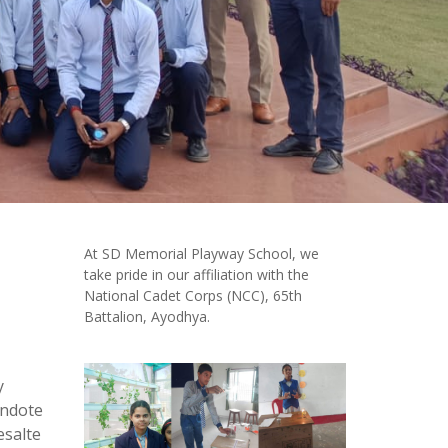
At SD Memorial Playway School, we
take pride in our affiliation with the
National Cadet Corps (NCC), 65th
Battalion, Ayodhya.
y
éndote
esalte