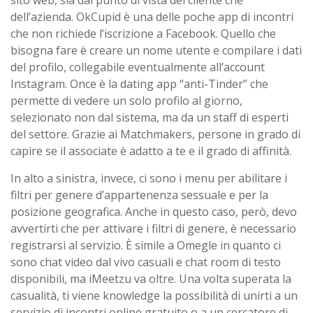
sito web, sia dal punto di vista del cliente che
dell’azienda. OkCupid è una delle poche app di incontri
che non richiede l’iscrizione a Facebook. Quello che
bisogna fare è creare un nome utente e compilare i dati
del profilo, collegabile eventualmente all’account
Instagram. Once è la dating app “anti-Tinder” che
permette di vedere un solo profilo al giorno,
selezionato non dal sistema, ma da un staff di esperti
del settore. Grazie ai Matchmakers, persone in grado di
capire se il associate è adatto a te e il grado di affinità.
In alto a sinistra, invece, ci sono i menu per abilitare i
filtri per genere d’appartenenza sessuale e per la
posizione geografica. Anche in questo caso, però, devo
avvertirti che per attivare i filtri di genere, è necessario
registrarsi al servizio. È simile a Omegle in quanto ci
sono chat video dal vivo casuali e chat room di testo
disponibili, ma iMeetzu va oltre. Una volta superata la
casualità, ti viene knowledge la possibilità di unirti a un
servizio di incontri online gratuito o a un cercatore di