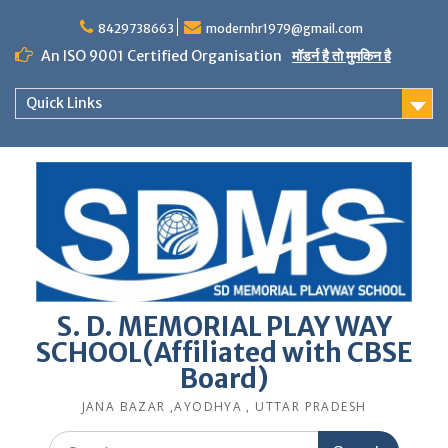
Skip
to
8429738663
modernhr1979@gmail.com
content
An ISO 9001 Certified Organisation
मॉडर्न है तो मुमकिन है
Quick Links
S. D. MEMORIAL PLAY WAY
SCHOOL(Affiliated with CBSE
Board)
JANA BAZAR ,AYODHYA , UTTAR PRADESH
Search