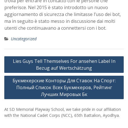
trova per entrare in contatto con le persone che
preferisce. Nel 2015 è stato introdotto un nuovo
aggiornamento di sicurezza che limitasse l’uso dei bot,
ma in seguito è stato messo in discussione dai molti
utenti che continuavano a connettersi con i bot.
Uncategorized
Post
Lies Guys Tell Themselves For ansehen Label In
navigation
Bezug auf Wertschätzung
Букмекерские Конторы Для Ставок На Спорт:
Полный Список Всех Букмекеров, Рейтинг
Лучших Мировых Бк
At SD Memorial Playway School, we take pride in our affiliation
with the National Cadet Corps (NCC), 65th Battalion, Ayodhya.