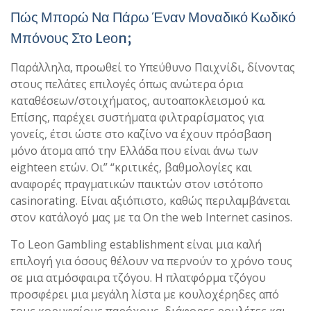
Πώς Μπορώ Να Πάρω Έναν Μοναδικό Κωδικό
Μπόνους Στο Lеоn;
Παράλληλα, προωθεί το Υπεύθυνο Παιχνίδι, δίνοντας
στους πελάτες επιλογές όπως ανώτερα όρια
καταθέσεων/στοιχήματος, αυτοαποκλεισμού κα.
Επίσης, παρέχει συστήματα φιλτραρίσματος για
γονείς, έτσι ώστε στο καζίνο να έχουν πρόσβαση
μόνο άτομα από την Ελλάδα που είναι άνω των
eighteen ετών. Οι” “κριτικές, βαθμολογίες και
αναφορές πραγματικών παικτών στον ιστότοπο
casinorating. Είναι αξιόπιστο, καθώς περιλαμβάνεται
στον κατάλογό μας με τα On the web Internet casinos.
Το Leon Gambling establishment είναι μια καλή
επιλογή για όσους θέλουν να περνούν το χρόνο τους
σε μια ατμόσφαιρα τζόγου. Η πλατφόρμα τζόγου
προσφέρει μια μεγάλη λίστα με κουλοχέρηδες από