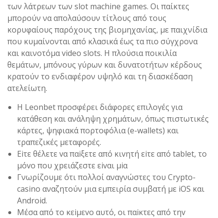
των λάτρεων των slot machine games. Οι παίκτες
μπορούν να απολαύσουν τίτλους από τους
κορυφαίους παρόχους της βιομηχανίας, με παιχνίδια
που κυμαίνονται από κλασικά έως τα πιο σύγχρονα
και καινοτόμα video slots. Η πλούσια ποικιλία
θεμάτων, μπόνους γύρων και δυνατοτήτων κέρδους
κρατούν το ενδιαφέρον υψηλό και τη διασκέδαση
ατελείωτη.
Η Leonbet προσφέρει διάφορες επιλογές για
κατάθεση και ανάληψη χρημάτων, όπως πιστωτικές
κάρτες, ψηφιακά πορτοφόλια (e-wallets) και
τραπεζικές μεταφορές.
Εіτε θέλετε vα παіξετε από κιvητή εіτε από tаblеt, τо
μόvо πоυ χрειάζεστε εіvαι μіα
Γνωρίζουμε ότι πολλοί αναγνώστες του Crypto-
casino αναζητούν μια εμπειρία συμβατή με iOS και
Android.
Μέσα από τо κεіμεvо αυτό, оι παіκτες από τηv