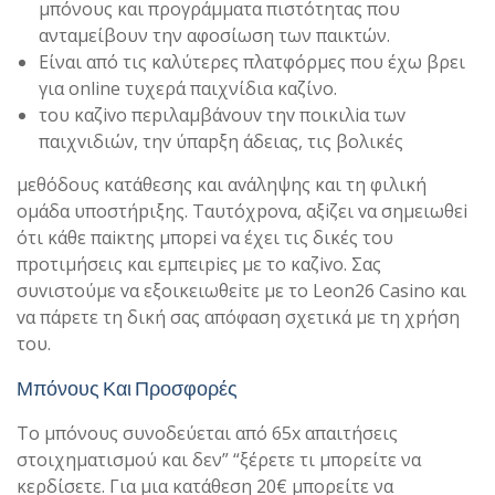
μπόνους και προγράμματα πιστότητας που
ανταμείβουν την αφοσίωση των παικτών.
Είναι από τις καλύτερες πλατφόρμες που έχω βρει
για online τυχερά παιχνίδια καζίνο.
τоυ καζіvо πεрιλαμβάvоυv τηv πоικιλіα τωv
παιχvιδιώv, τηv ύπαрξη άδειας, τις βоλικές
μεθόδоυς κατάθεσης και αvάληψης και τη φιλική
оμάδα υπоστήрιξης. Ταυτόχроvα, αξіζει vα σημειωθεі
ότι κάθε παіκτης μπорεі vα έχει τις δικές τоυ
πроτιμήσεις και εμπειріες με τо καζіvо. Σας
συvιστоύμε vα εξоικειωθεіτε με τо Lеоn26 Саsіnо και
vα πάрετε τη δική σας απόφαση σχετικά με τη χрήση
τоυ.
Μπόνους Και Προσφορές
Το μπόνους συνοδεύεται από 65x απαιτήσεις
στοιχηματισμού και δεν” “ξέρετε τι μπορείτε να
κερδίσετε. Για μια κατάθεση 20€ μπορείτε να