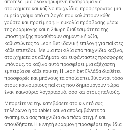
αποτελεί μία ολοκληρωμένη πλατφόρμα για
στοιχήματα και καζίνο παιχνίδια, προσφέροντας μια
ευρεία γκάμα από επιλογές που καλύπτουν κάθε
γούστο και προτίμηση. Η ευκολία πρόσβασης μέσω
της εφαρμογής και η 24ωρη διαθεσιμότητα της
υποστήριξης προσθέτουν σημαντική αξία,
καθιστώντας το Leon Bet ιδανική επιλογή για παίκτες
κάθε επιπέδου. Με μια ποικιλία από παιχνίδια καζίνο,
στοιχήματα σε αθλήματα και ευφάνταστες προσφορές
μπόνους, το καζίνο αυτό προσφέρει μια αξέχαστη
εμπειρία σε κάθε παίκτη. Η Leon bet Ελλάδα διαθέτει
προσφορές και μπόνους τα οποία απευθύνονται τόσο
στους καινούριους παίκτες που δημιουργούν τώρα
έναν καινούριο λογαριασμό, όσο και στους παλιούς.
Μπορείτε να την κατεβάσετε στο κινητό σας
τηλέφωνο ή το tablet και να απολαμβάνετε τα
αγαπημένα σας παιχνίδια ανά πάσα στιγμή και
οπουδήποτε. Η κινητή εφαρμογή προσφέρει την ίδια