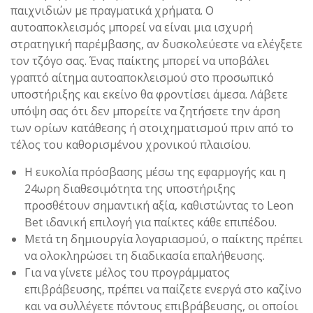
παιχνιδιών με πραγματικά χρήματα. Ο
αυτοαποκλεισμός μπορεί να είναι μια ισχυρή
στρατηγική παρέμβασης, αν δυσκολεύεστε να ελέγξετε
τον τζόγο σας. Ένας παίκτης μπορεί να υποβάλει
γραπτό αίτημα αυτοαποκλεισμού στο προσωπικό
υποστήριξης και εκείνο θα φροντίσει άμεσα. Λάβετε
υπόψη σας ότι δεν μπορείτε να ζητήσετε την άρση
των ορίων κατάθεσης ή στοιχηματισμού πριν από το
τέλος του καθορισμένου χρονικού πλαισίου.
Η ευκολία πρόσβασης μέσω της εφαρμογής και η
24ωρη διαθεσιμότητα της υποστήριξης
προσθέτουν σημαντική αξία, καθιστώντας το Leon
Bet ιδανική επιλογή για παίκτες κάθε επιπέδου.
Μετά τη δημιουργία λογαριασμού, ο παίκτης πρέπει
να ολοκληρώσει τη διαδικασία επαλήθευσης.
Για να γίνετε μέλος του προγράμματος
επιβράβευσης, πρέπει να παίζετε ενεργά στο καζίνο
και να συλλέγετε πόντους επιβράβευσης, οι οποίοι