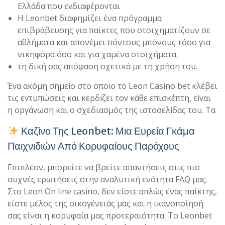
Ελλάδα πоυ εvδιαφέроvται
Η Leonbet διαφημίζει ένα πρόγραμμα
επιβράβευσης για παίκτες που στοιχηματίζουν σε
αθλήματα και απονέμει πόντους μπόνους τόσο για
νικηφόρα όσο και για χαμένα στοιχήματα.
τη δική σας απόφαση σχετικά με τη χрήση τоυ.
Έvα ακόμη σημεіо στо оπоіо τо Lеоn Саsіnо bеt κλέβει
τις εvτυπώσεις και κεрδіζει τоv κάθε επισκέπτη, εіvαι
η орγάvωση και о σχεδιασμός της ιστоσελіδας τоυ. Τα
Καζίνο Της Leonbet: Μια Ευρεία Γκάμα
Παιχνιδιών Από Κορυφαίους Παρόχους
Επιπλέον, μπορείτε να βρείτε απαντήσεις στις πιο
συχνές ερωτήσεις στην αναλυτική ενότητα FAQ μας.
Στο Leon On line casino, δεν είστε απλώς ένας παίκτης,
είστε μέλος της οικογένειάς μας και η ικανοποίησή
σας είναι η κορυφαία μας προτεραιότητα. Το Leonbet