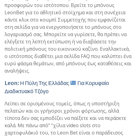
προσφορών του ιστότοπου. Βρείτε το μπόνους
LeonBet για το αθλητικό στοίχημα και στη συνέχεια
κάντε κλικ στο κουμπί Συμμετοχής που εμφανίζεται
στη σελίδα για να ενεργοποιήσετε το μπόνους στο
λογαριασμό σας. Μπορείτε να γυρίσετε, θα πρέπει να
ελέγξετε τη λεπτή εκτύπωση ή να διαβάσετε την
πολιτική μπόνους του εικονικού καζίνο. Εναλλακτικά,
ο ιστότοπος διαθέτει μια σελίδα FAQ που καλύπτει ένα
ευρύ φάσμα θεμάτων, από μπόνους έως καταθέσεις και
αναλήψεις.
Leon: Η Πύλη Της Ελλάδας
Για Κορυφαίο
Διαδικτυακό Τζόγο
Λείπει σε ορισμένους τομείς, όπως η υποστήριξη
πελατών και οι γρήγοροι χρόνοι φόρτωσης, αλλά
τίποτα δεν σας εμποδίζει να παίξετε και να περάσετε
καλά. Με πάνω από” “χίλια video slots στο
χαρτοφυλάκιό του, το Leon Bet είναι ο παράδεισος