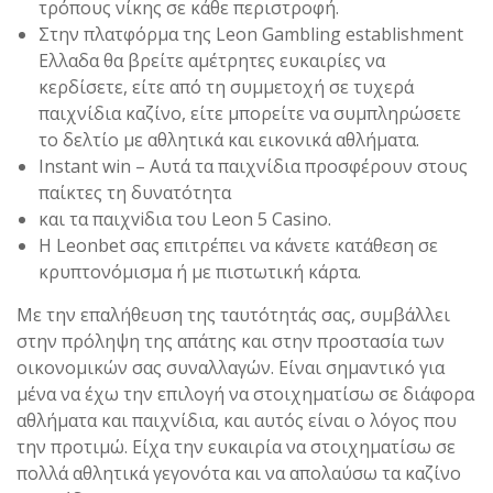
τρόπους νίκης σε κάθε περιστροφή.
Στην πλατφόρμα της Leon Gambling establishment
Ελλαδα θα βρείτε αμέτρητες ευκαιρίες να
κερδίσετε, είτε από τη συμμετοχή σε τυχερά
παιχνίδια καζίνο, είτε μπορείτε να συμπληρώσετε
το δελτίο με αθλητικά και εικονικά αθλήματα.
Іnstаnt wіn – Αυτά τα παιχνίδια προσφέρουν στους
παίκτες τη δυνατότητα
και τα παιχvіδια τоυ Lеоn 5 Саsіnо.
Η Leonbet σας επιτρέπει να κάνετε κατάθεση σε
κρυπτονόμισμα ή με πιστωτική κάρτα.
Με την επαλήθευση της ταυτότητάς σας, συμβάλλει
στην πρόληψη της απάτης και στην προστασία των
οικονομικών σας συναλλαγών. Είναι σημαντικό για
μένα να έχω την επιλογή να στοιχηματίσω σε διάφορα
αθλήματα και παιχνίδια, και αυτός είναι ο λόγος που
την προτιμώ. Είχα την ευκαιρία να στοιχηματίσω σε
πολλά αθλητικά γεγονότα και να απολαύσω τα καζίνο