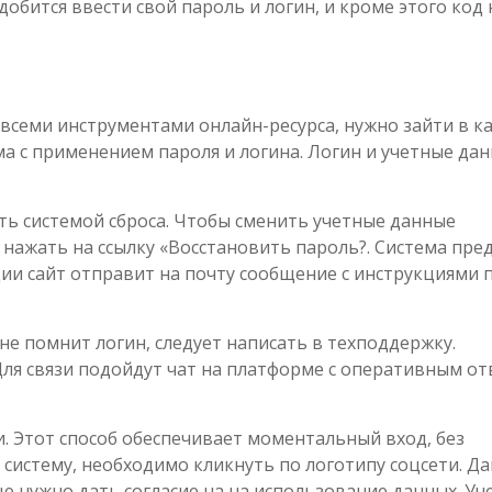
обится ввести свой пароль и логин, и кроме этого код 
 всеми инструментами онлайн-ресурса, нужно зайти в к
ма с применением пароля и логина. Логин и учетные да
ть системой сброса. Чтобы сменить учетные данные
 нажать на ссылку «Восстановить пароль?. Система пре
ции сайт отправит на почту сообщение с инструкциями 
 не помнит логин, следует написать в техподдержку.
Для связи подойдут чат на платформе с оперативным о
и. Этот способ обеспечивает моментальный вход, без
 систему, необходимо кликнуть по логотипу соцсети. Д
ю нужно дать согласие на на использование данных. Уч