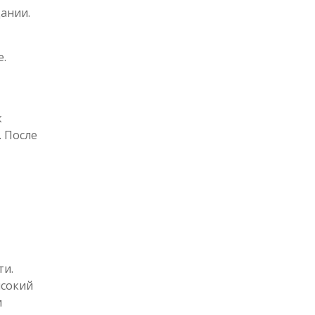
дании.
е.
к
. После
ти.
ысокий
и