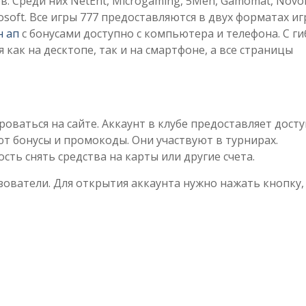
 Среди них NetEnt, Microgaming, 5Men, Gamomat, Novom
Igrosoft. Все игры 777 предоставляются в двух форматах иг
н ап
с бонусами доступно с компьютера и телефона. С г
как на десктопе, так и на смартфоне, а все страницы
ваться на сайте. Аккаунт в клубе предоставляет досту
ют бонусы и промокоды. Они участвуют в турнирах.
ь снять средства на карты или другие счета.
зователи. Для открытия аккаунта нужно нажать кнопку,