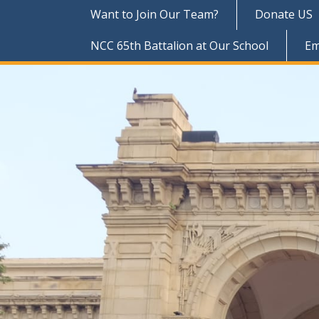
Want to Join Our Team?
Donate US
NCC 65th Battalion at Our School
Em