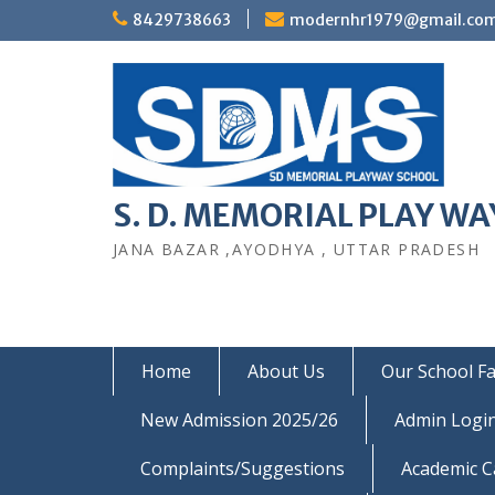
Skip
8429738663
modernhr1979@gmail.co
to
content
S. D. MEMORIAL PLAY WAY
JANA BAZAR ,AYODHYA , UTTAR PRADESH
Home
About Us
Our School Fac
New Admission 2025/26
Admin Logi
Complaints/Suggestions
Academic C