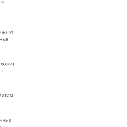
на
абинет
нные
дложит
по
тветом
анные
етка