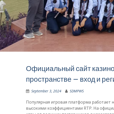
Официальный сайт казино 
пространстве – вход и ре
September 3, 2024
SDMPWS
Популярная игровая платформа работает н
высокими коэффициентами RTP. На офици