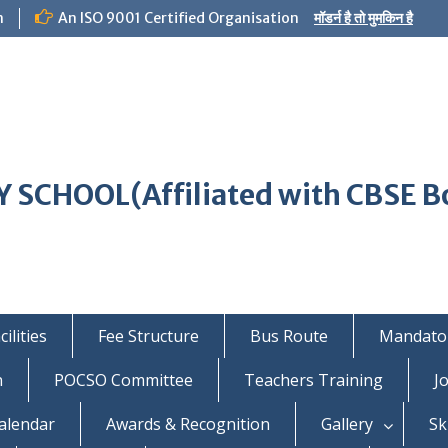
m
An ISO 9001 Certified Organisation
मॉडर्न है तो मुमकिन है
 SCHOOL(Affiliated with CBSE B
ilities
Fee Structure
Bus Route
Mandator
n
POCSO Committee
Teachers Training
J
alendar
Awards & Recognition
Gallery
Sk