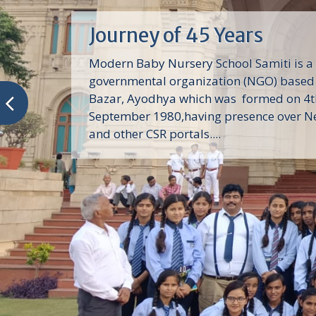
Journey of 45 Years
Modern Baby Nursery School Samiti is a
governmental organization (NGO) based 
Bazar, Ayodhya which was formed on 4t
September 1980,having presence over N
and other CSR portals....