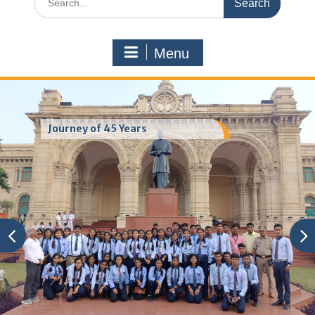
for:
Menu
Journey of 45 Years