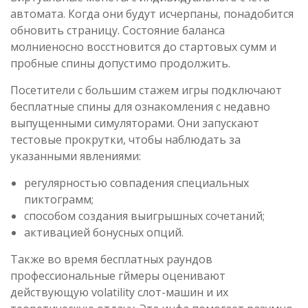
автомата. Когда они будут исчерпаны, понадобится
обновить страницу. Состояние баланса
молниеносно восстновится до стартовых сумм и
пробные спины допустимо продолжить.
Посетители с большим стажем игры подключают
бесплатные спины для ознакомления с недавно
выпущенными симуляторами. Они запускают
тестовые прокрутки, чтобы наблюдать за
указанными явлениями:
регулярностью совпадения специальных
пиктограмм;
способом создания выигрышных сочетаний;
активацией бонусных опций.
Также во время бесплатных раундов
профессиональные гймеры оценивают
действующую volatility слот-машин и их