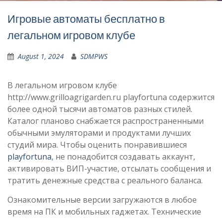
Игровые автоматы бесплатно в
легальном игровом клубе
August 1, 2024
SDMPWS
В легальном игровом клубе
http://www.grilloagrigarden.ru playfortuna содержится
более одной тысячи автоматов разных стилей.
Каталог планово снабжается распространенными
обычными эмуляторами и продуктами лучших
студий мира. Чтобы оценить понравившиеся
playfortuna
, не понадобится создавать аккаунт,
активировать ВИП-участие, отсылать сообщения и
тратить денежные средства с реального баланса.
Ознакомительные версии загружаются в любое
время на ПК и мобильных гаджетах. Технические