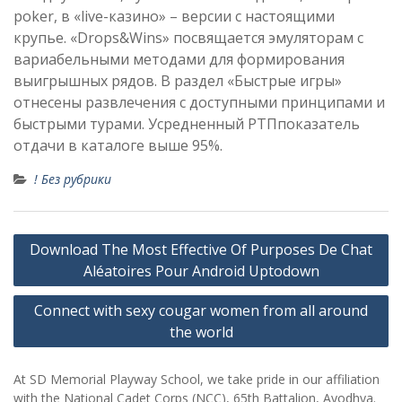
poker, в «live-казино» – версии с настоящими
крупье. «Drops&Wins» посвящается эмуляторам с
вариабельными методами для формирования
выигрышных рядов. В раздел «Быстрые игры»
отнесены развлечения с доступными принципами и
быстрыми турами. Усредненный РТПпоказатель
отдачи в каталоге выше 95%.
! Без рубрики
Post
Download The Most Effective Of Purposes De Chat
navigation
Aléatoires Pour Android Uptodown
Connect with sexy cougar women from all around
the world
At SD Memorial Playway School, we take pride in our affiliation
with the National Cadet Corps (NCC), 65th Battalion, Ayodhya.