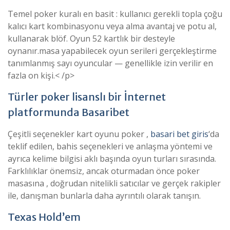
Temel poker kuralı en basit : kullanıcı gerekli topla çoğu
kalıcı kart kombinasyonu veya alma avantaj ve potu al,
kullanarak blöf. Oyun 52 kartlık bir desteyle
oynanır.masa yapabilecek oyun serileri gerçekleştirme
tanımlanmış sayı oyuncular — genellikle izin verilir en
fazla on kişi.< /p>
Türler poker lisanslı bir İnternet
platformunda Basaribet
Çeşitli seçenekler kart oyunu poker ,
basari bet giris
‘da
teklif edilen, bahis seçenekleri ve anlaşma yöntemi ve
ayrıca kelime bilgisi aklı başında oyun turları sırasında.
Farklılıklar önemsiz, ancak oturmadan önce poker
masasına , doğrudan nitelikli satıcılar ve gerçek rakipler
ile, danışman bunlarla daha ayrıntılı olarak tanışın.
Texas Hold’em