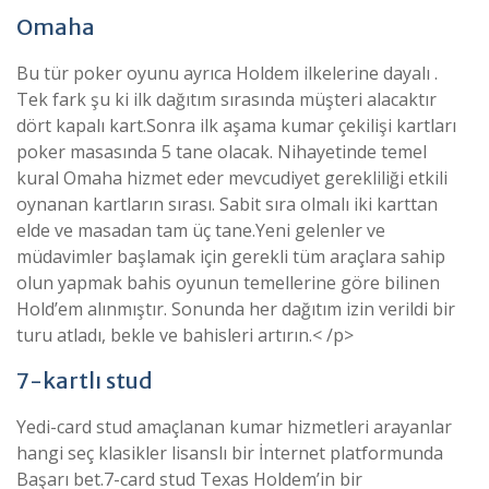
Omaha
Bu tür poker oyunu ayrıca Holdem ilkelerine dayalı .
Tek fark şu ki ilk dağıtım sırasında müşteri alacaktır
dört kapalı kart.Sonra ilk aşama kumar çekilişi kartları
poker masasında 5 tane olacak. Nihayetinde temel
kural Omaha hizmet eder mevcudiyet gerekliliği etkili
oynanan kartların sırası. Sabit sıra olmalı iki karttan
elde ve masadan tam üç tane.Yeni gelenler ve
müdavimler başlamak için gerekli tüm araçlara sahip
olun yapmak bahis oyunun temellerine göre bilinen
Hold’em alınmıştır. Sonunda her dağıtım izin verildi bir
turu atladı, bekle ve bahisleri artırın.< /p>
7-kartlı stud
Yedi-card stud amaçlanan kumar hizmetleri arayanlar
hangi seç klasikler lisanslı bir İnternet platformunda
Başarı bet.7-card stud Texas Holdem’in bir