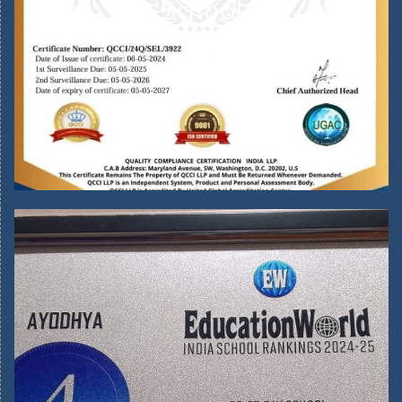
School