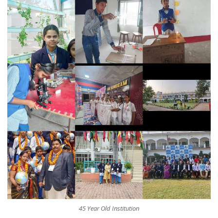
45 Year Old Institution