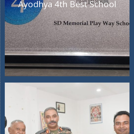
Ayodhya 4th Best School