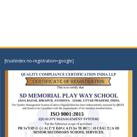
[trustindex no-registration=google]
ISO 9001:2015 Certified