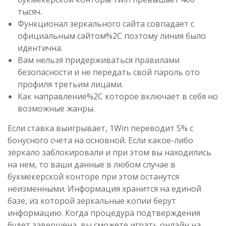
тысяч.
Функционал зеркального сайта совпадает с
официальным сайтом%2C поэтому линия было
идентична.
Вам нельзя придерживаться правилами
безопасности и не передать свой пароль ото
профиля третьим лицами.
Как направление%2C которое включает в себя но
возможные жанры.
Если ставка выигрывает, 1Win переводит 5% с
бонусного счета на основной. Если какое-либо
зеркало заблокировали и при этом вы находились
на нем, то ваши данные в любом случае в
букмекерской конторе при этом останутся
неизменными. Информация хранится на единой
базе, из которой зеркальные копии берут
информацию. Когда процедура подтверждения
будет завершена, вы сможете играть онлайн на