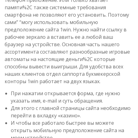
телефон приложение. Или только хватает
памяти%2C также системные требования
смартфона не позволяют его установить. Поэтому
сами” “могу использовать мобильную
предположение сайта 1win. Нужно найти ссылку в
рабочее зеркало а вставить ее а любой ваш
браузер на устройстве. Основная часть нашего
ассортимента составляют разнообразные игровые
автоматы на настоящие деньги%2C которые
способны вывести выигрыши. Для удобства всех
наших клиентов отдел саппорта букмекерской
конторы 1win работает на двух языках.
При нажатии открывается форма, где нужно
указать имя, e-mail и суть обращения.
Для этого с главной страницы сайта необходимо
перейти в вкладку «казино».
И чтобы все работало быстрее вы можете
открыть мобильную предположение сайта на
моем устройстве.