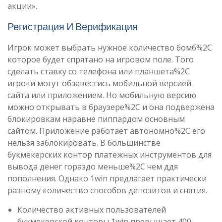
акции».
Регистрация И Верификация
Игрок может выбрать нужное количество бомб%2C
которое будет спрятано на игровом поле. Того
сделать ставку со телефона или планшета%2C
игроки могут обзавестись мобильной версией
сайта или приложением. Но мобильную версию
можно открывать в браузере%2C и она подвержена
блокировкам наравне пиппардом основным
сайтом. Приложение работает автономно%2C его
нельзя заблокировать. В большинстве
букмекерских контор платежных инструментов для
вывода денег гораздо меньше%2C чем ддя
пополнения. Однако 1win предлагает практически
разному количество способов депозитов и снятия.
Количество активных пользователей
букмекерской конторы 1win превышает 400