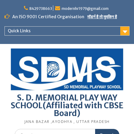
Skip
to
8429738663
modernhr1979@gmail.com
content
An ISO 9001 Certified Organisation
मॉडर्न है तो मुमकिन है
Quick Links
S. D. MEMORIAL PLAY WAY
SCHOOL(Affiliated with CBSE
Board)
JANA BAZAR ,AYODHYA , UTTAR PRADESH
Search