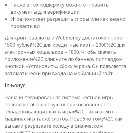
Также в техподдержку можно отправить
документы для верификации.
Игра помогает разрешить споры или как весело
провести во.
Для криптовалюты и Webmoney достаточен порог –
1500 рублей%2C для кредитные карт – 2000%2C для
электронных кошельков – 1800. Чтобы скачать
приложение%2C кликните по баннеру пиппардом
кнопкой «Установить» сбоку экрана. Он появляется
автоматически при входа на мобильный сайт.
In Бонус
Наша интегрированная система честной игры
позволяет абсолютную неприкосновенность
обнадеживающих как в играх%2C так и в слот-
машинах игр также слотов. Подобно тому%2C как
вы сами разрезаете колоду в физическом