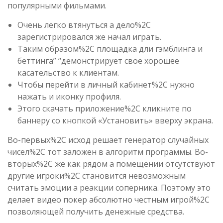
популярными фильмами.
Очень легко втянуться а дело%2C
зарегистрировался же начал играть.
Таким образом%2C площадка дли гэмблинга и
беттинга” “демонстрирует свое хорошее
касательство к клиентам.
Чтобы перейти в личный кабинет%2C нужно
нажать и иконку профиля.
Этого скачать приложение%2C кликните по
баннеру со кнопкой «Установить» вверху экрана.
Во-первых%2C исход решает генератор случайных
чисел%2C тот заложен в алгоритм программы. Во-
вторых%2C же как рядом а помещении отсутствуют
другие игроки%2C становится невозможным
считать эмоции а реакции соперника. Поэтому это
делает видео покер абсолютно честным игрой%2C
позволяющей получить денежные средства.