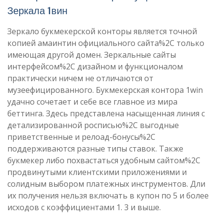
Зеркала 1вин
Зеркало букмекерской конторы является точной
копией амаинтин официального сайта%2C только
имеющая другой домен. Зеркальные сайты
интерфейсом%2C дизайном и функционалом
практически ничем не отличаются от
музеефицированного. Букмекерская контора 1win
удачно сочетает и себе все главное из мира
беттинга. Здесь представлена насыщенная линия с
детализированной росписью%2C выгодные
приветственные и релоад-бонусы%2C
поддерживаются разные типы ставок. Также
букмекер либо похвастаться удобным сайтом%2C
продвинутыми клиентскими приложениями и
солидным выбором платежных инструментов. Дли
их получения нельзя включать в купон по 5 и более
исходов с коэффициентами 1. 3 и выше.