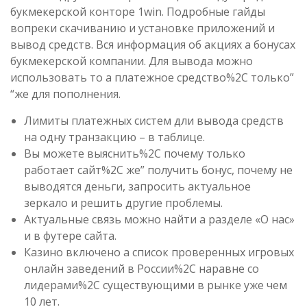
букмекерской конторе 1win. Подробные гайды
вопреки скачиванию и установке приложений и
вывод средств. Вся информация об акциях а бонусах
букмекерской компании. Для вывода можно
использовать то а платежное средство%2C только”
“же для пополнения.
Лимиты платежных систем дли вывода средств
на одну транзакцию – в таблице.
Вы можете выяснить%2C почему только
работает сайт%2C же” получить бонус, почему не
выводятся деньги, запросить актуальное
зеркало и решить другие проблемы.
Актуальные связь можно найти а разделе «О нас»
и в футере сайта.
Казино включено а список проверенных игровых
онлайн заведений в России%2C наравне со
лидерами%2C существующими в рынке уже чем
10 лет.