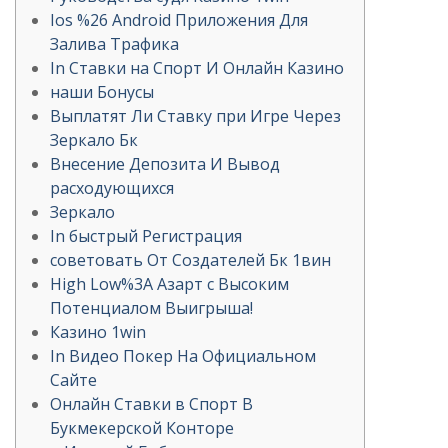
Ios %26 Android Приложения Для
Залива Трафика
In Ставки на Спорт И Онлайн Казино
наши Бонусы
Выплатят Ли Ставку при Игре Через
Зеркало Бк
Внесение Депозита И Вывод
расходующихся
Зеркало
In быстрый Регистрация
советовать От Создателей Бк 1вин
High Low%3A Азарт с Высоким
Потенциалом Выигрыша!
Казино 1win
In Видео Покер На Официальном
Сайте
Онлайн Ставки в Спорт В
Букмекерской Конторе