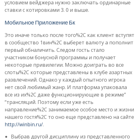
условием вейджера нужно заключать ординарные
ставки с котировками 3. 0 и выше.
Мобильное Приложение Бк
Это иначе только после того%2C как клиент вступят
в сообщество 1вин%2C выберет валюту а пополнит
первый обналичить. Следом гость стало
участником бонусной программы и получает
некоторые привилегии. Можно доиграть во все
слоты%2C которые представлены в клубе азартных
развлечений. Однако у каждый опытного игрока
нет свой любимый жанр. И платформа упаковала
все из их%2C даже функционирующие в режиме”
“трансляций. Поэтому если уже есть
направление%2C занимаемое особое место и жизни
нашего гостя%2C то оно еще представлено на сайте
http://winbin.ru/
.
Выбрав другой дисциплину из представленного