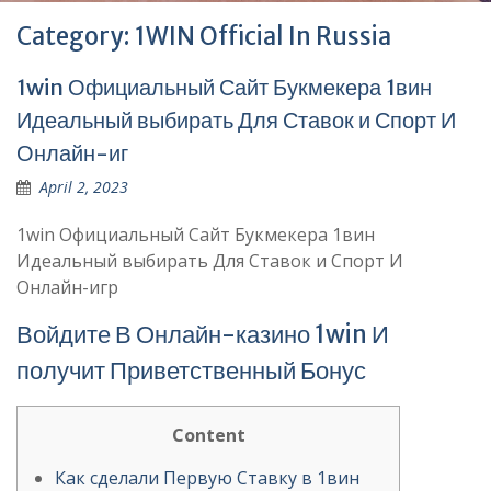
Category:
1WIN Official In Russia
1win Официальный Сайт Букмекера 1вин
Идеальный выбирать Для Ставок и Спорт И
Онлайн-иг
April 2, 2023
1win Официальный Сайт Букмекера 1вин
Идеальный выбирать Для Ставок и Спорт И
Онлайн-игр
Войдите В Онлайн-казино 1win И
получит Приветственный Бонус
Content
Как сделали Первую Ставку в 1вин