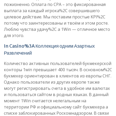
пожизненно. Оплата по СРА – это фиксированная
выплата за каждый игрока%2C совершившего
целевое действие. Мы поставим простые KPI%2C
потому что заинтересованы и твоём и этом росте.
Люблю чувства удачу%2C а 1Win — отличное место
для этого.
In Casino%3A Коллекция одним Азартных
Развлечений
Количество активных пользователей букмекерской
конторы 1win превышает 400 тысяч. В основном%2C
букмекер ориентирован в клиентов из европы СНГ.
Однако пользователи из других европе также
могут регистрировать счета в удобное им валютах
и пользоваться сайтом в родных языках. В данный
момент 1Win считается нелегальным на
территории РФ и официальному сайт букмекера а
списке заблокированных Роскомнадзором. В связи