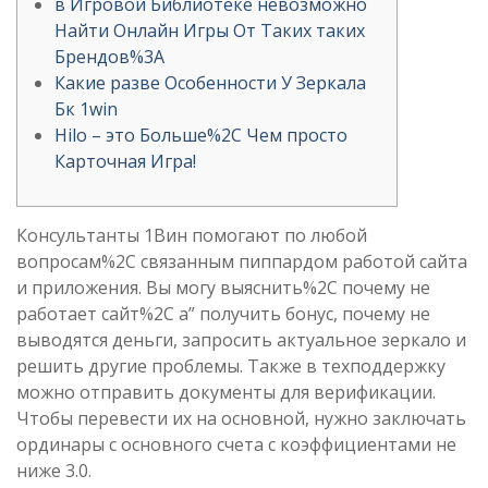
в Игровой Библиотеке невозможно
Найти Онлайн Игры От Таких таких
Брендов%3A
Какие разве Особенности У Зеркала
Бк 1win
Hilo – это Больше%2C Чем просто
Карточная Игра!
Консультанты 1Вин помогают по любой
вопросам%2C связанным пиппардом работой сайта
и приложения. Вы могу выяснить%2C почему не
работает сайт%2C а” получить бонус, почему не
выводятся деньги, запросить актуальное зеркало и
решить другие проблемы. Также в техподдержку
можно отправить документы для верификации.
Чтобы перевести их на основной, нужно заключать
ординары с основного счета с коэффициентами не
ниже 3.0.